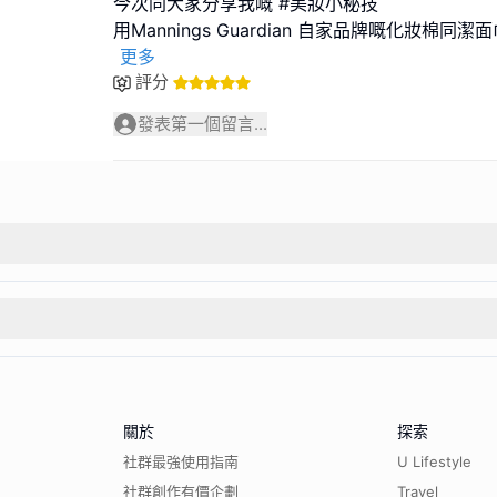
今次同大家分享我嘅 #美妝小秘技
用Mannings Guardian 自家品牌嘅化妝棉同潔
更多
評分
發表第一個留言...
關於
探索
社群最強使用指南
U Lifestyle
社群創作有價企劃
Travel