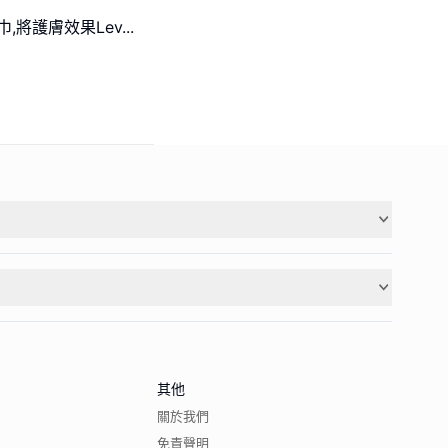
面巾,將護膚效果Lev
...
其他
關於我們
免責聲明