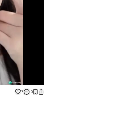
Unmute
7
0