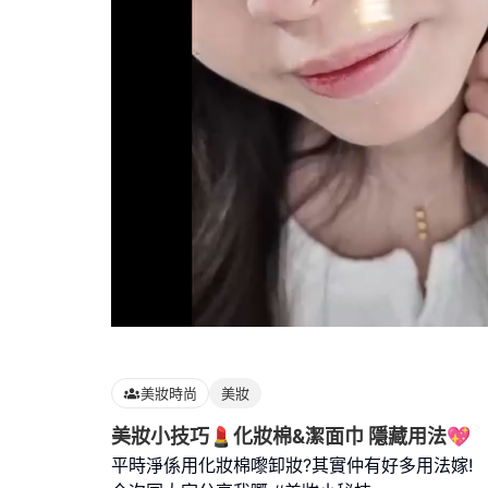
Loaded
:
88.24%
美妝時尚
美妝
美妝小技巧💄化妝棉&潔面巾 隱藏用法💖
平時淨係用化妝棉嚟卸妝?其實仲有好多用法嫁!