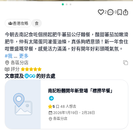
2
0
香港攻略
食
今朝去南記食咗個撈起肥牛蕃茄公仔麵餐，酸甜蕃茄加嫩滑
肥牛，仲有太陽蛋同灌蛋油條，真係夠晒意頭！新一年食住
#我
...
更多
各區分店
評分
文章提及
的好去處
南記粉麵開年新登場「襟撈早餐」
5
48
人想去
2026年1月19日 - 2月28日
各區分店