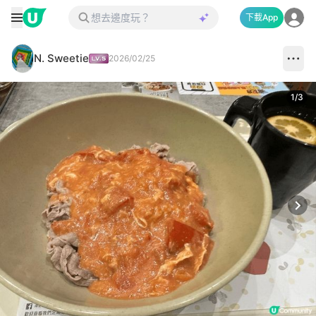
下載App
N. Sweetie
2026/02/25
1
/
3
Next