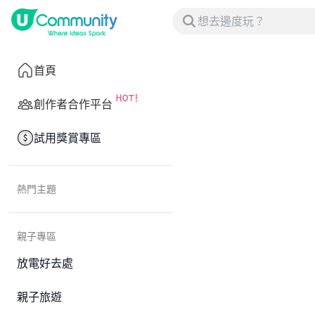
首頁
創作者合作平台
試用獎賞專區
熱門主題
親子專區
放電好去處
親子旅遊