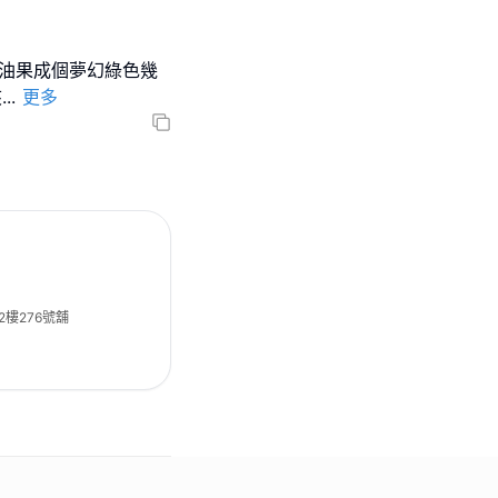
牛油果成個夢幻綠色幾
夾
...
更多
2樓276號舖