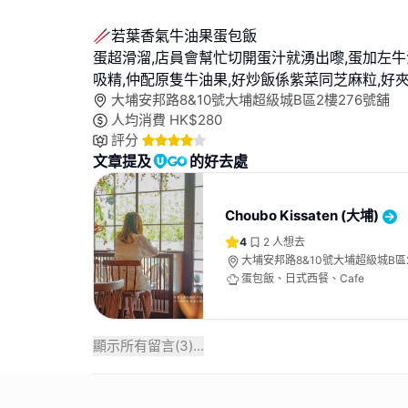
🥢若葉香氣牛油果蛋包飯
蛋超滑溜,店員會幫忙切開蛋汁就湧出嚟,蛋加左
吸精,仲配原隻牛油果,好炒飯係紫菜同芝麻粒,好
大埔安邦路8&10號大埔超級城B區2樓276號舖
人均消費
HK$
280
評分
文章提及
的好去處
Choubo Kissaten (大埔)
4
2
人想去
大埔安邦路8&10號大埔超級城B區
蛋包飯、日式西餐、Cafe
顯示所有留言(
3
)...