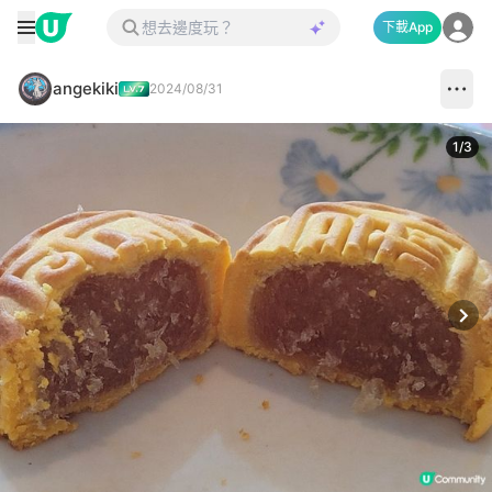
下載App
angekiki
2024/08/31
1
/
3
Next