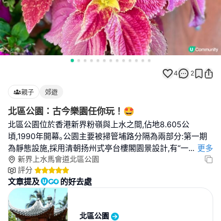
4
2
親子
郊遊
北區公園：古今樂園任你玩！🤩
北區公園位於香港新界粉嶺與上水之間,佔地8.605公
頃,1990年開幕｡公園主要被掃管埔路分隔為兩部分:第一期
為靜態設施,採用清朝扬州式亭台樓閣園景設計,有“一
...
更多
新界上水馬會道北區公園
評分
文章提及
的好去處
北區公園