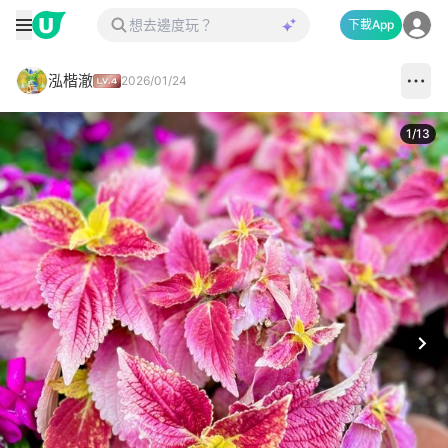
下載App
泓楷澈
2026/01/24
1
/
13
Next