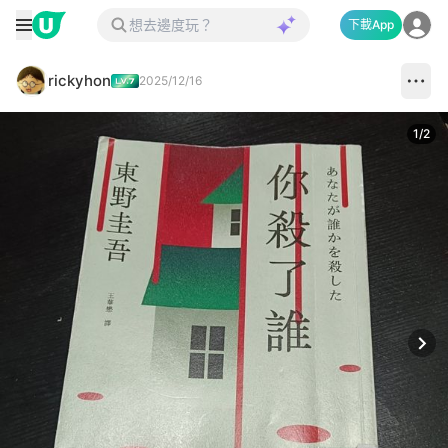
下載App
rickyhon
2025/12/16
1
/
2
Next