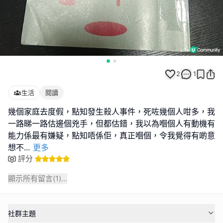
2
1
生活
閱讀
幾個家庭去度假，點知發生殺人事件，死咗幾個人咁多，我
一路睇一路估邊個兇手，但都估錯，我以為嗰個人有動機有
能力係最有嫌疑，點知唔係佢，真正嗰個，令我覺得有啲意
想不
...
更多
評分
顯示所有留言(
1
)...
社群主題