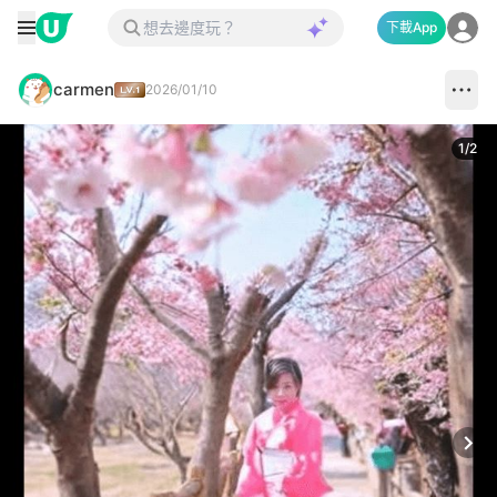
下載App
carmen
2026/01/10
1
/
2
Next