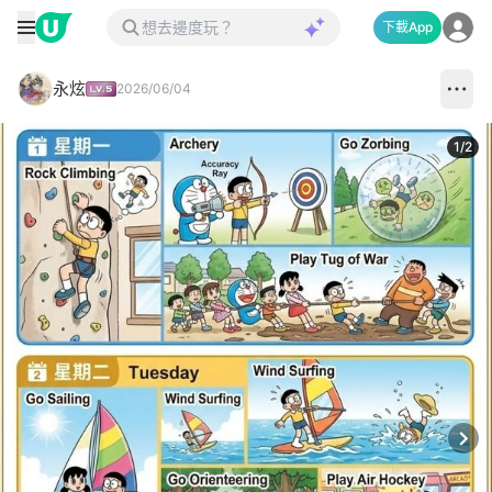
下載App
永炫
2026/06/04
1
/
2
Next