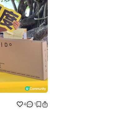
Next slide
4
1