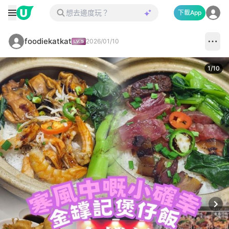
下載App
foodiekatkat
2026/01/10
1
/
10
Next