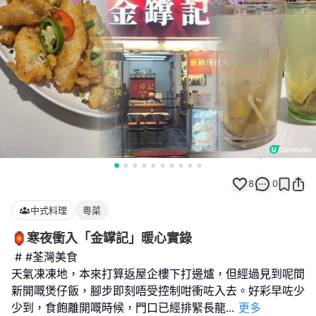
8
0
中式料理
粵菜
🏮寒夜衝入「金罉記」暖心實錄
# #荃灣美食
天氣凍凍地，本來打算返屋企樓下打邊爐，但經過見到呢間
新開嘅煲仔飯，腳步即刻唔受控制咁衝咗入去。好彩早咗少
少到，食飽離開嘅時候，門口已經排緊長龍
...
更多