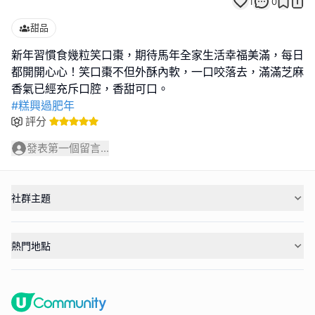
1
0
甜品
新年習慣食幾粒笑口棗，期待馬年全家生活幸福美滿，每日
都開開心心！笑口棗不但外酥內軟，一口咬落去，滿滿芝麻
#糕興過肥年
評分
發表第一個留言...
社群主題
熱門地點