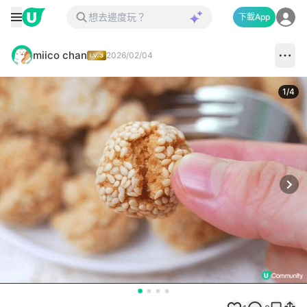
下載App
miico chan
2026/02/04
1
/
4
Next