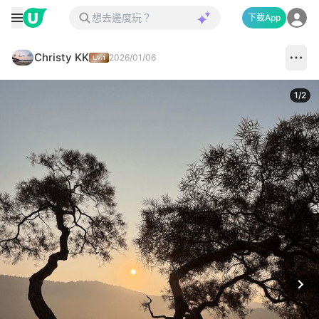
下載App
Christy KK
2026/01/06
1
/
2
Next