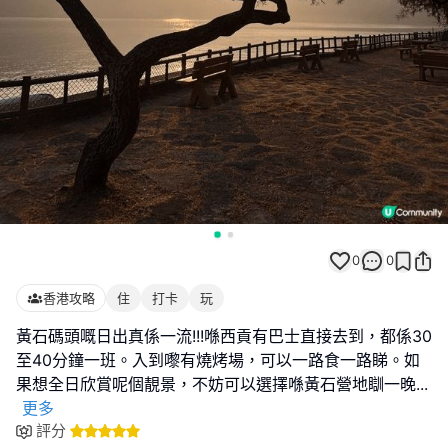
0
0
香港攻略
住
打卡
玩
黃石碼頭嘅日出真係一流!!!喺西貢有巴士直接去到，都係30
至40分鐘一班。入到嚟有燒烤場，可以一路食一路睇。如
果想全日欣賞呢個靚景，不妨可以選擇喺黃石營地瞓一晚
...
更多
評分