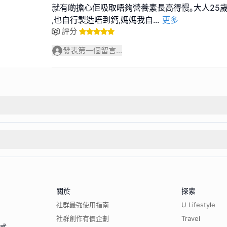
就有啲擔心佢吸取唔夠營養素長高得慢｡大人25
,也自行製造唔到鈣,媽媽我自
...
更多
評分
發表第一個留言...
關於
探索
社群最強使用指南
U Lifestyle
社群創作有價企劃
Travel
程式