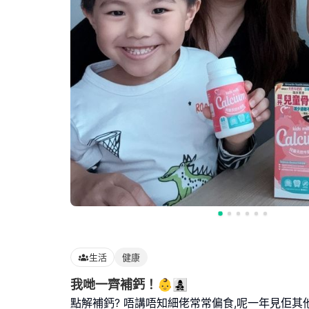
生活
健康
我哋一齊補鈣！👶👩‍👧‍👦
點解補鈣? 唔講唔知細佬常常偏食,呢一年見佢其