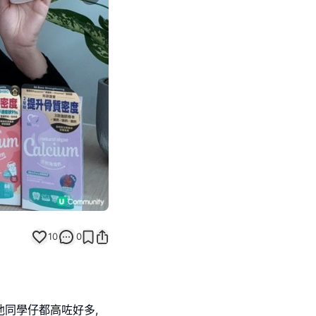
Next slide
10
0
他同學仔都高咗好多,