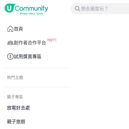
首頁
創作者合作平台
試用獎賞專區
熱門主題
親子專區
放電好去處
親子旅遊