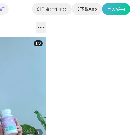
下載App
創作者合作平台
登入/註冊
1
/
6