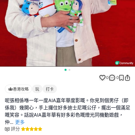
0
0
香港攻略
玩
打卡
呢張相係喺一年一度AIA嘉年華度影嘅。你見到個男仔（即
係我）幾開心，手上攞住好多迪士尼嘅公仔，擺出一個滿足
嘅笑容。話說AIA嘉年華有好多彩色嘅燈光同機動遊戲，
仲
...
更多
評分