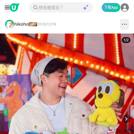
下載App
hikoho
2025/12/18
1
/
2
Next