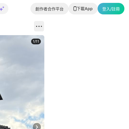
下載App
創作者合作平台
登入/註冊
1
/
11