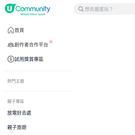
首頁
創作者合作平台
試用獎賞專區
熱門主題
親子專區
放電好去處
親子旅遊