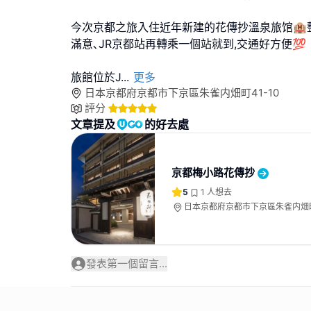
今次京都之旅入住近年新建的花傳抄溫泉旅馆🏨
滿意､JR京都站再轉乘一個站就到,交通好方便💯
旅館位於J
...
更多
日本京都府京都市下京區朱雀内畑町41-10
評分
文章提及
的好去處
京都梅小路花傳抄
5
1
人想去
日本京都府京都市下京區朱雀内畑町4
發表第一個留言...