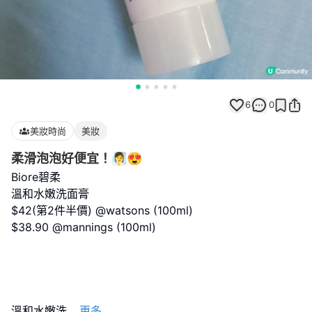
6
0
美妝時尚
美妝
柔滑泡泡好便宜！🧖‍♀️😍
Biore碧柔
溫和水嫩洗面膏
$42(第2件半價) @watsons (100ml)
$38.90 @mannings (100ml)
溫和水嫩洗
...
更多