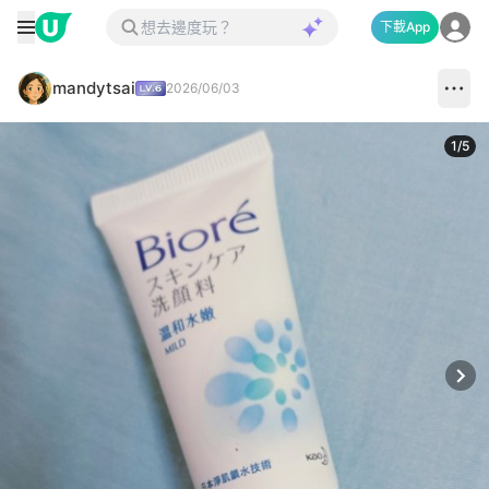
下載App
mandytsai
2026/06/03
1
/
5
Next