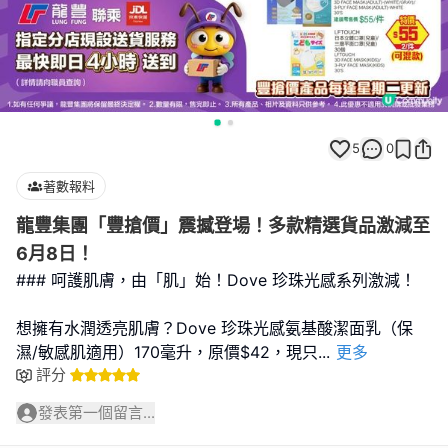
5
0
著數報料
龍豐集團「豐搶價」震撼登場！多款精選貨品激減至
6月8日！
### 呵護肌膚，由「肌」始！Dove 珍珠光感系列激減！
想擁有水潤透亮肌膚？Dove 珍珠光感氨基酸潔面乳（保
濕/敏感肌適用）170毫升，原價$42，現只
...
更多
評分
發表第一個留言...