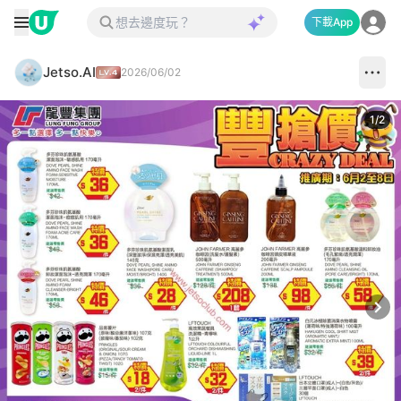
下載App
Jetso.AI
2026/06/02
1
/
2
Next