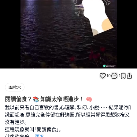
Loaded
:
Unmute
70.79%
10
1
吹水
閱讀偏食？📚 知識太窄唔進步！ 🧠
我以前只看自己喜歡的書,心理學､科幻､小說⋯⋯結果呢?知
識面超窄,思維完全停留在舒適圈,所以經常覺得思想狹窄又
沒有進步｡
這種現象就叫｢閱讀偏食｣｡
就像飲食偏
...
更多