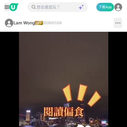
下載App
Lam Wong
2026/01/08