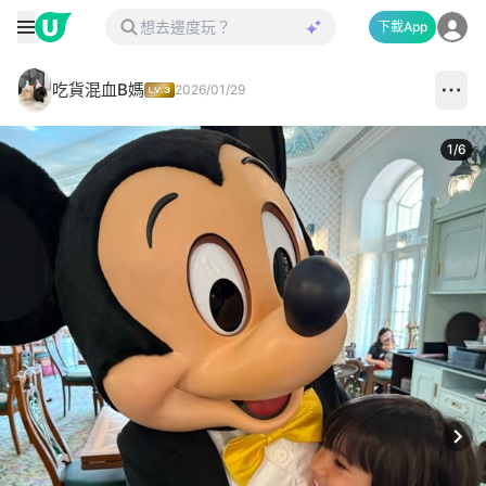
下載App
吃貨混血B媽
2026/01/29
1
/
6
Next