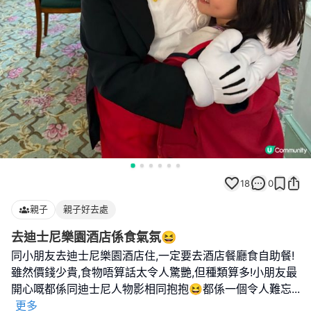
18
0
親子
親子好去處
去迪士尼樂園酒店係食氣氛😆
同小朋友去迪士尼樂園酒店住,一定要去酒店餐廳食自助餐!
雖然價錢少貴,食物唔算話太令人驚艷,但種類算多!小朋友最
開心嘅都係同迪士尼人物影相同抱抱😆都係一個令人難忘
...
更多