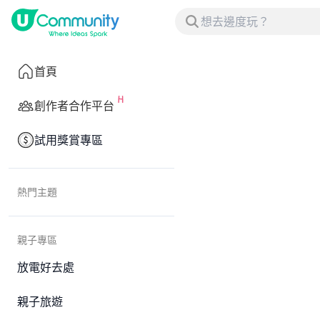
首頁
創作者合作平台
試用獎賞專區
熱門主題
親子專區
放電好去處
親子旅遊