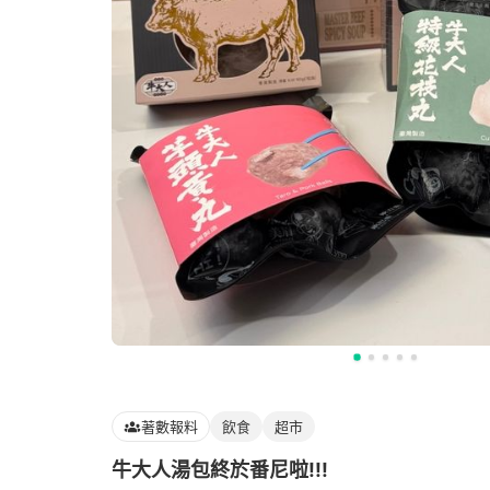
著數報料
飲食
超市
牛大人湯包終於番尼啦!!!