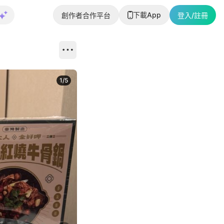
下載App
創作者合作平台
登入/註冊
1
/
5