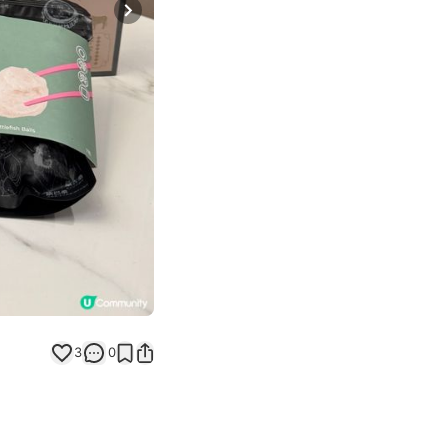
Next slide
3
0