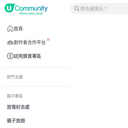
首頁
創作者合作平台
試用獎賞專區
熱門主題
親子專區
放電好去處
親子旅遊