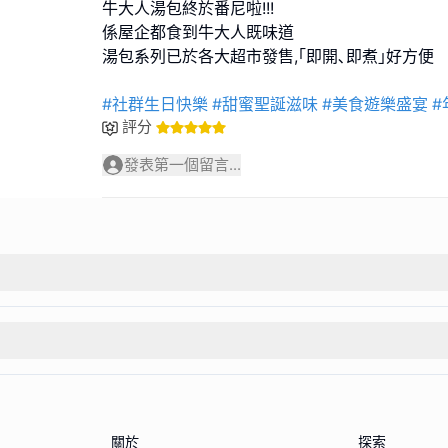
牛大人湯包終於番尼啦!!!
係屋企都食到牛大人既味道
湯包系列已於各大超市發售,｢即開､即煮｣好方便
#社群生日快樂
#甜蜜聖誕滋味
#美食遊樂盛宴
#
評分
發表第一個留言...
關於
探索