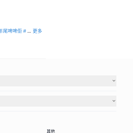
年尾啤啤佢
#
...
更多
其他