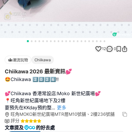
12
0
潮流玩物
Chiikawa
Chiikawa 2026 最新資訊💕
🤩Chiikawa 2️⃣0️⃣2️⃣6️⃣‼️
💕Chiikawa 香港常設店:Moko 新世紀廣場💕
📍旺角新世紀廣場地下及2樓
要預先在KKday預約整
...
更多
旺角MOKO新世紀廣場MTR層M10號舖、2樓236號舖
評分
文章提及
的好去處