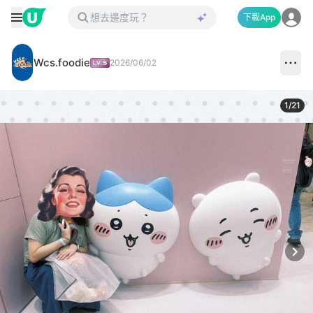
下載App
Wcs.foodie
2026/06/02
1
/
21
Next