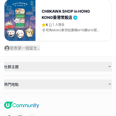
CHIIKAWA SHOP in HONG
KONG香港常設店
5
7
人想去
旺角MOKO新世紀廣場MTR層M10號
舖、2樓236號舖
發表第一個留言...
社群主題
熱門地點