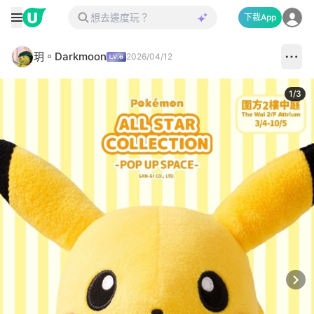
下載App
玥。Darkmoon
2026/04/12
1
/
3
Next