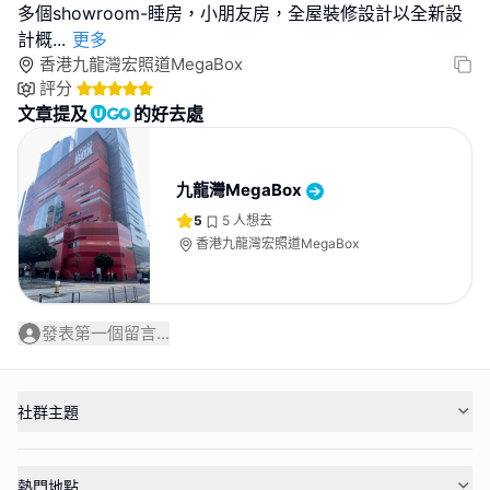
多個showroom-睡房，小朋友房，全屋裝修設計以全新設
計概
...
更多
香港九龍灣宏照道MegaBox
評分
文章提及
的好去處
九龍灣MegaBox
5
5
人想去
香港九龍灣宏照道MegaBox
發表第一個留言...
社群主題
熱門地點