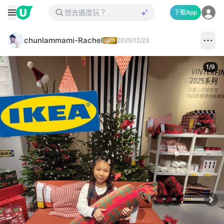
下載App
chunlammami-Rachel
2025/12/23
1
/
9
Next