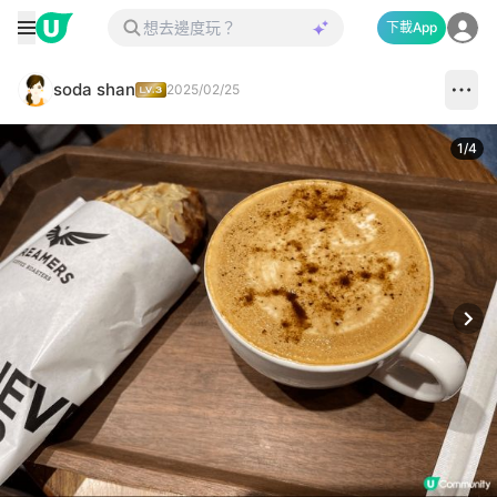
下載App
soda shan
2025/02/25
1
/
4
Next