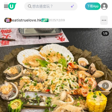
下載App
eatistruelove.hk
2025/12/09
1
/
9
Next