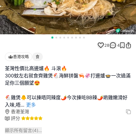
28
4
香港攻略
食
荃灣性價比高邊爐🔥 斗滾🔥
300蚊左右就食齊雞煲🐔海鮮拼盤🦐🦑打邊爐🍲一次過滿
足你三個願望😍
🐔雞煲🐥可以揀唔同辣度🌶️今次揀咗BB辣🌶️啲雞嫩滑好
入味,唔
...
更多
香港荃灣
評分
顯示所有留言(
4
)...