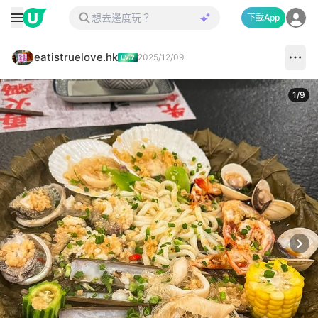
下載App
eatistruelove.hk
2025/12/09
1
/
9
Next