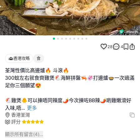
28
4
香港攻略
食
荃灣性價比高邊爐🔥 斗滾🔥
300蚊左右就食齊雞煲🐔海鮮拼盤🦐🦑打邊爐🍲一次過滿
足你三個願望😍
🐔雞煲🐥可以揀唔同辣度🌶️今次揀咗BB辣🌶️啲雞嫩滑好
入味,唔
...
更多
香港荃灣
評分
顯示所有留言(
4
)...