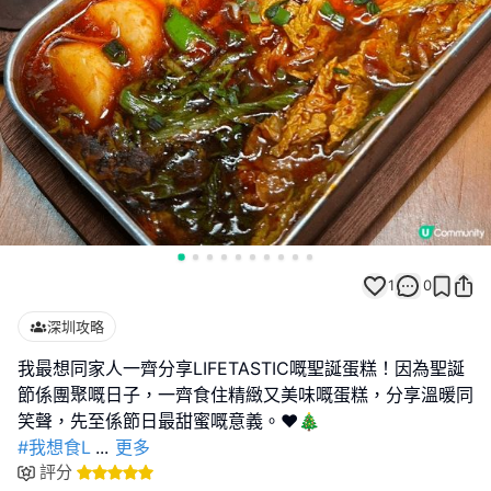
1
0
深圳攻略
我最想同家人一齊分享LIFETASTIC嘅聖誕蛋糕！因為聖誕
節係團聚嘅日子，一齊食住精緻又美味嘅蛋糕，分享溫暖同
#我想食L
...
更多
評分