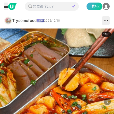
下載App
Trysomefood
2025/12/10
1
/
10
Next