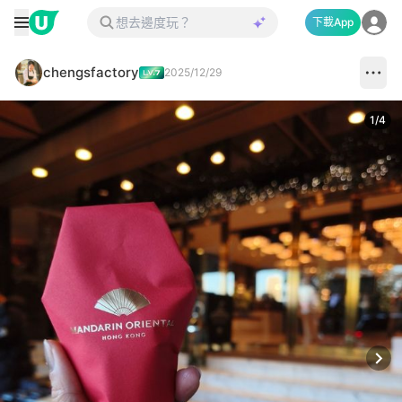
下載App
chengsfactory
2025/12/29
1
/
4
Next