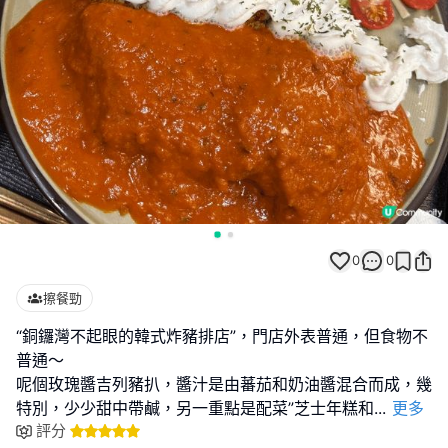
0
0
擦餐勁
“銅鑼灣不起眼的韓式炸豬排店”，門店外表普通，但食物不
普通～
呢個玫瑰醬吉列豬扒，醬汁是由蕃茄和奶油醬混合而成，幾
特別，少少甜中帶鹹，另一重點是配菜”芝士年糕和
...
更多
評分