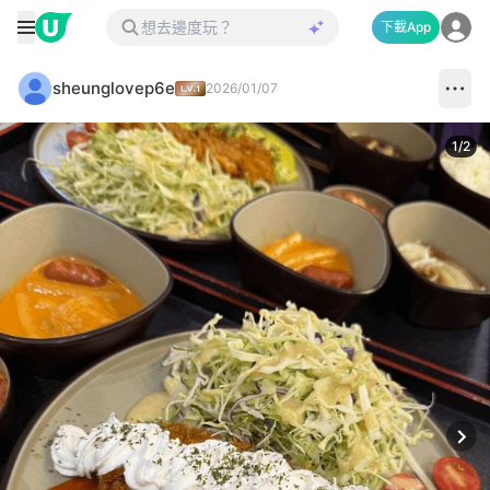
下載App
sheunglovep6e
2026/01/07
1
/
2
Next