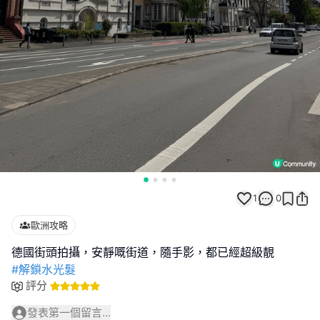
1
0
歐洲攻略
#解鎖水光髮
評分
發表第一個留言...