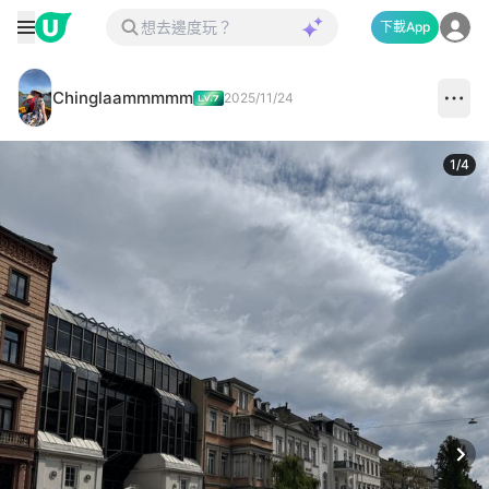
下載App
Chinglaammmmm
2025/11/24
1
/
4
Next