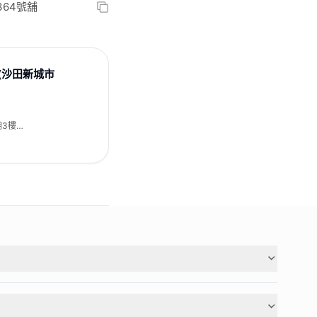
364號舖
es (沙田新城市
期3樓