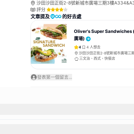
沙田沙田正街2-8號新城市廣場三期3樓A334&A
評分
文章提及
的好去處
Oliver's Super Sandwich
廣場)
4
4
人想去
沙田沙田正街2-8號新城市廣場三
A334&A364號舖
三文治、西式、快餐店
發表第一個留言...