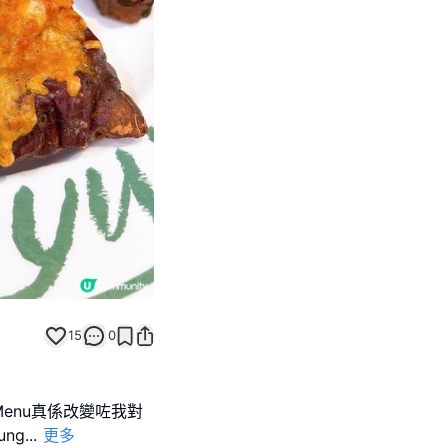
Next slide
15
0
 Fit｣Menu真係改變咗我對
ung
...
更多