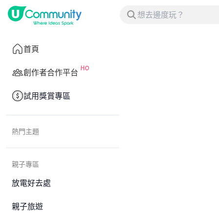
首頁
創作者合作平台
試用獎賞專區
熱門主題
親子專區
放電好去處
親子旅遊