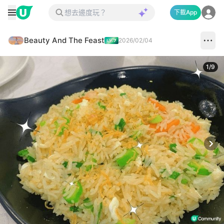
下載App
Beauty And The Feast
2026/02/04
1
/
9
Next