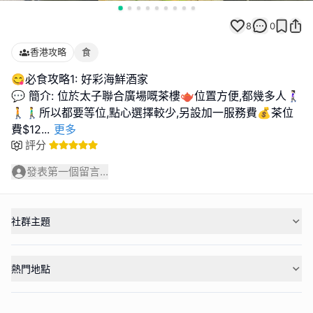
8
0
香港攻略
食
😋必食攻略1: 好彩海鮮酒家
💬 簡介: 位於太子聯合廣場嘅茶樓🫖位置方便,都幾多人🚶🏻‍♀️
🚶🚶‍♂️所以都要等位,點心選擇較少,另設加一服務費💰茶位
費$12
...
更多
評分
發表第一個留言...
社群主題
熱門地點