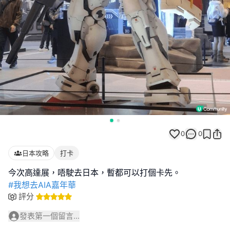
0
0
日本攻略
打卡
#我想去AIA嘉年華
評分
發表第一個留言...