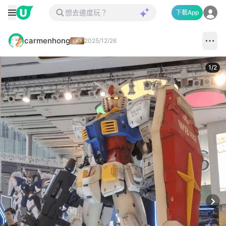
下載App
carmenhong
2025/12/26
1
/
2
Next