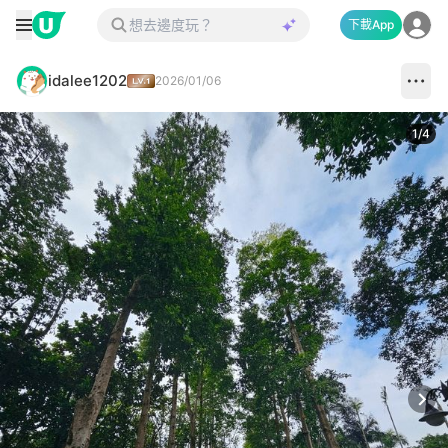
下載App
idalee1202
2026/01/06
1
/
4
Next