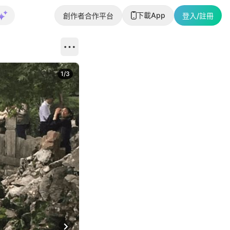
下載App
創作者合作平台
登入/註冊
1
/
3