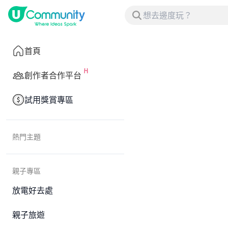
首頁
創作者合作平台
試用獎賞專區
熱門主題
親子專區
放電好去處
親子旅遊