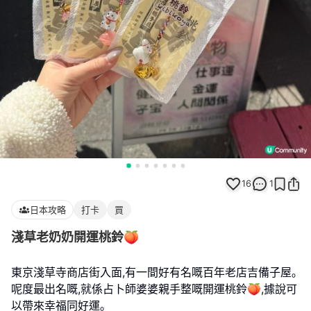
16
1
日本攻略
打卡
買
淺草老奶奶開運桃鈴🍑
東京淺草寺商店街入面,有一間好有名嘅百年老店吉備子屋｡
呢度最出名嘅,就係占卜師婆婆親手整嘅開運桃鈴🍑,據說可
以帶來幸福同好運｡