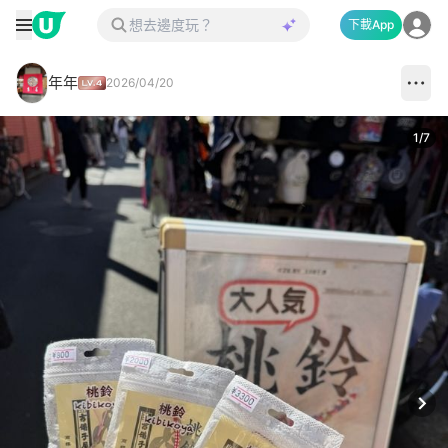
下載App
年年
2026/04/20
1
/
7
Next