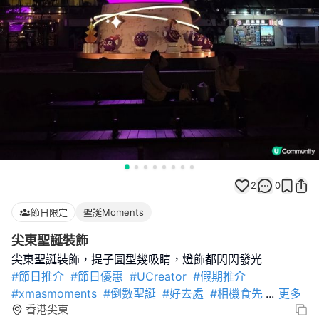
2
0
節日限定
聖誕Moments
尖東聖誕裝飾
#節日推介
#節日優惠
#UCreator
#假期推介
#xmasmoments
#倒數聖誕
#好去處
#相機食先
...
更多
香港尖東