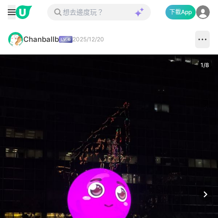
下載App
Chanballb
2025/12/20
1
/
8
Next