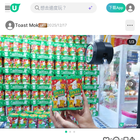
下載App
Toast Mok
2025/12/17
1
/
3
Next
0
0