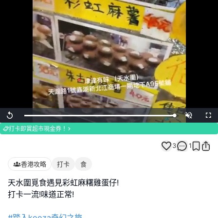
Loaded
:
Replay
Unmute
Full
100.00%
打卡即賞超市現金券！
3
1
香港攻略
打卡
食
天水圍覓食遇見彩虹麻糬雞蛋仔!
打卡一流!味道正常!
#踏入kooza奇幻之旅