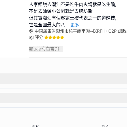
人家都說去潮汕不是吃牛肉火鍋就是吃生醃,
不是去汕頭小公園就是去牌坊街,
但其實潮汕有個客家土樓代表之一的道韵樓,
它是全國最大的八
...
更多
中國廣東省潮州市饒平縣南聯村XRFH+Q2P 邮政编码
評分
顯示所有留言(
1
)...
關於
探索