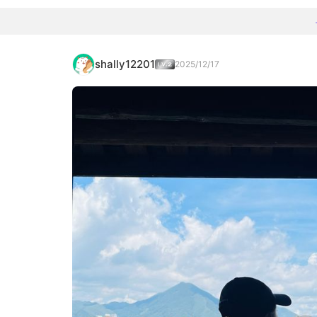
shally12201
2025/12/17