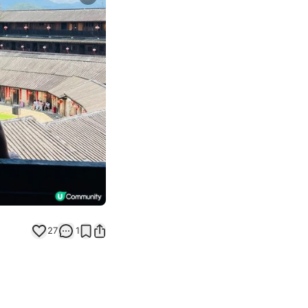
Next slide
27
1
！