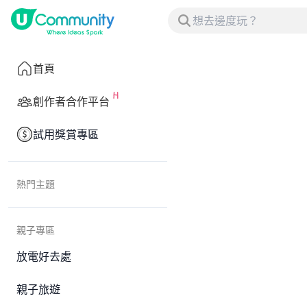
首頁
創作者合作平台
試用獎賞專區
熱門主題
親子專區
放電好去處
親子旅遊