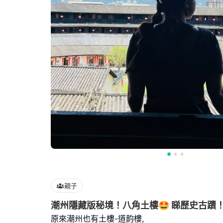
親子
潮州隱藏版秘境！八角土樓🤩 睇歷史古蹟
原來潮州也有土樓-道韵樓,