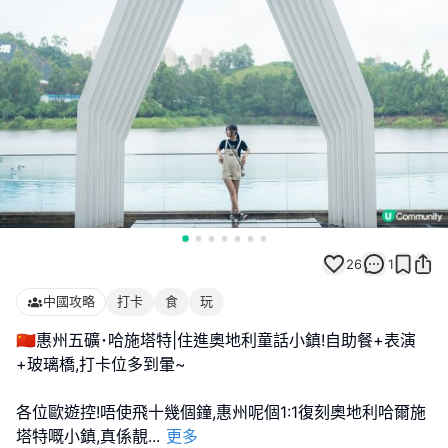
26
1
中國攻略
打卡
食
玩
🇨🇳惠州五礦･哈施塔特|住進奧地利童話小鎮!自助餐+表演
+玻璃橋,打卡位多到暈~
各位歐遊控!唔使飛十幾個鐘,惠州呢個1:1復刻奧地利哈爾施
塔特嘅小鎮,真係靚
...
更多