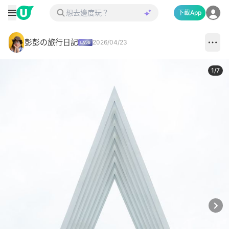
下載App
彭彭の旅行日記
2026/04/23
1
/
7
Next