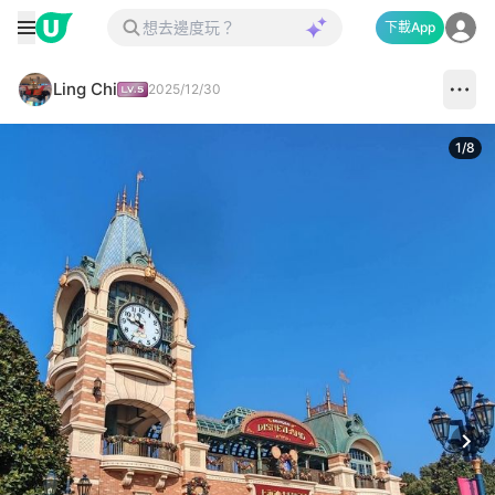
下載App
Ling Chi
2025/12/30
1
/
8
Next