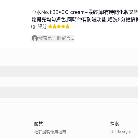
心水No.1:BB•CC cream~最輕薄!冇時間化
鬆提亮均勻膚色,同時仲有防曬功能,唔洗5分鐘搞
評分
發表第一個留言...
關於
探索
社群最強使用指南
U Lifestyle