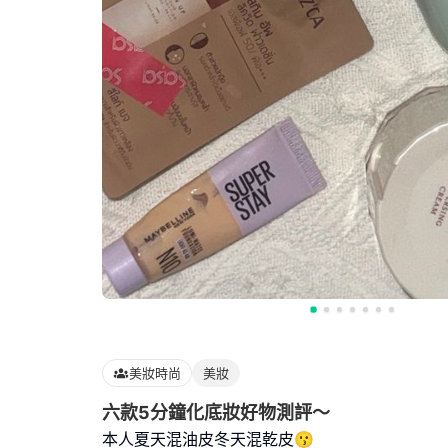
美妝時尚
美妝
六款5分鐘化底妝好物測評～
本人夏天混油皮冬天混乾皮😗