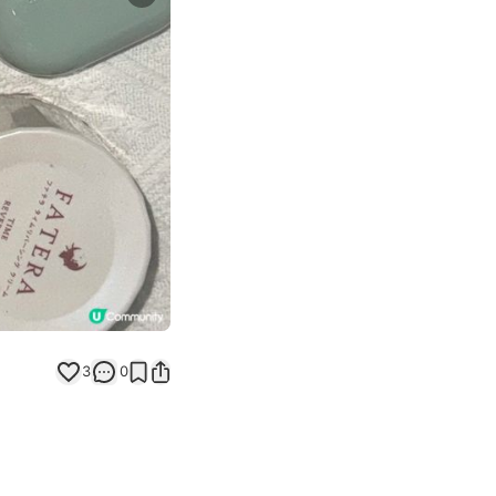
Next slide
3
0