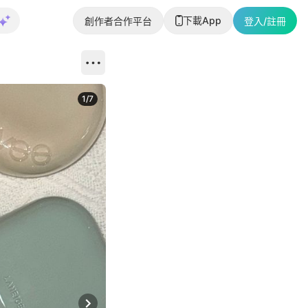
下載App
創作者合作平台
登入/註冊
1
/
7