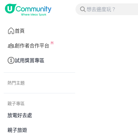
首頁
創作者合作平台
試用獎賞專區
熱門主題
親子專區
放電好去處
親子旅遊