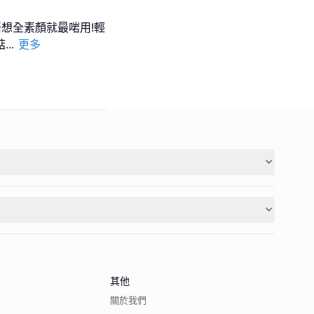
妝又唔想全素顏就最啱用!輕
掂
...
更多
其他
關於我們