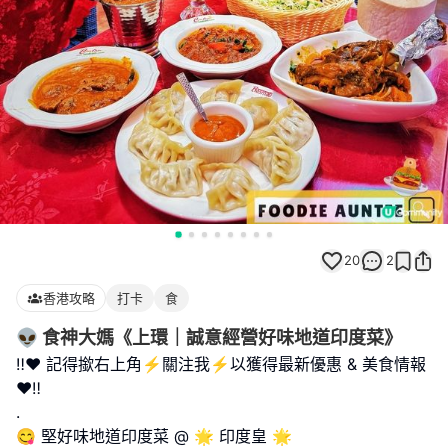
20
2
香港攻略
打卡
食
👽 食神大媽《上環｜誠意經營好味地道印度菜》
‼️❤️ 記得撳右上角⚡️關注我⚡️以獲得最新優惠 & 美食情報
❤️‼️
.
😋 堅好味地道印度菜 @ 🌟 印度皇 🌟