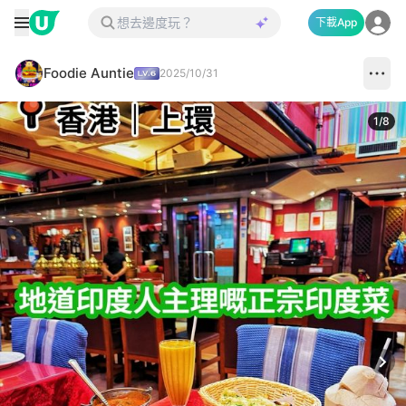
下載App
Foodie Auntie
2025/10/31
1
/
8
Next