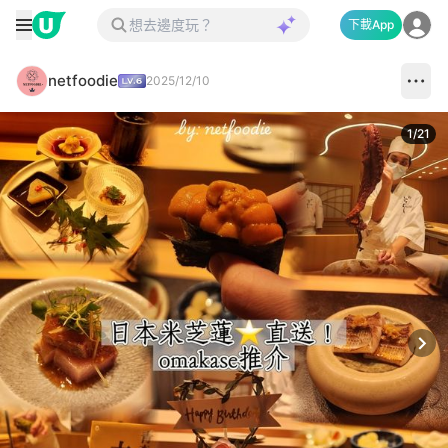
下載App
netfoodie
2025/12/10
1
/
21
Next