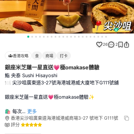
26
2
香港攻略
食
商場
打卡
銀座米芝蓮一星直送💗極omakase體驗
鮨 央泰 Sushi Hisayoshi
🍽 尖沙咀廣東道3-27號海港城港威大廈地下G111號舖
銀座米芝蓮一星直送💗極omakase體驗✨
🛍 每次
...
更多
香港尖沙咀廣東道海港城港威商場3-27 號地下 G111號
評分