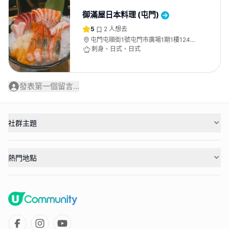
御滿屋日本料理 (屯門)
5
2
人想去
屯門屯順街1號屯門市廣場1期1樓1246-
1266號舖
刺身、日式、日式
發表第一個留言...
社群主題
熱門地點