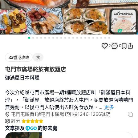
2
0
香港攻略
食
屯門市廣場終於有放題店
御滿屋日本料理
今次介紹喺屯門市廣場一期1樓嘅放題店叫「御滿屋日本料
理」，「御滿屋」放題店終於殺入屯門，呢間放題店啱啱開
無幾耐，以後屯門人唔使出去旺角食放題，
...
更多
屯門屯順街1號屯門市廣場1期1樓1246-1266號舖
評分
文章提及
的好去處