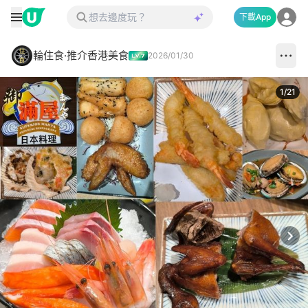
下載App
輪住食·推介香港美食
2026/01/30
1
/
21
Next