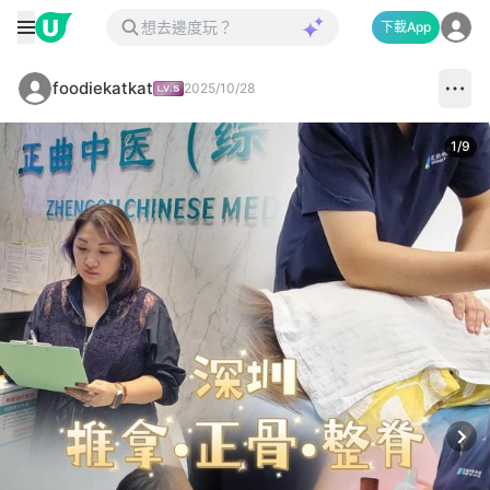
下載App
foodiekatkat
2025/10/28
1
/
9
Next