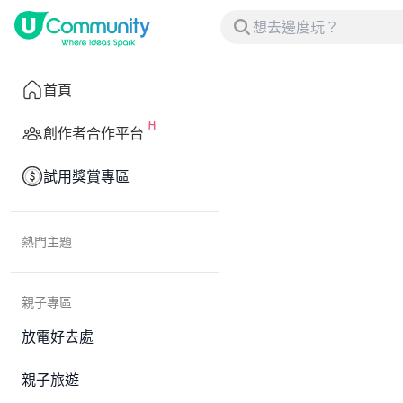
首頁
創作者合作平台
試用獎賞專區
熱門主題
親子專區
放電好去處
親子旅遊