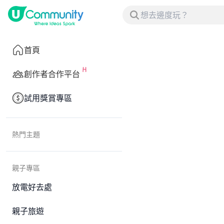
首頁
創作者合作平台
試用獎賞專區
熱門主題
親子專區
放電好去處
親子旅遊