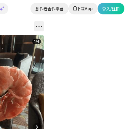
下載App
創作者合作平台
登入/註冊
1
/
4